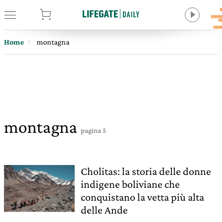
tore
Home
montagna
montagna
pagina 5
Cholitas: la storia delle donne
indigene boliviane che
conquistano la vetta più alta
delle Ande