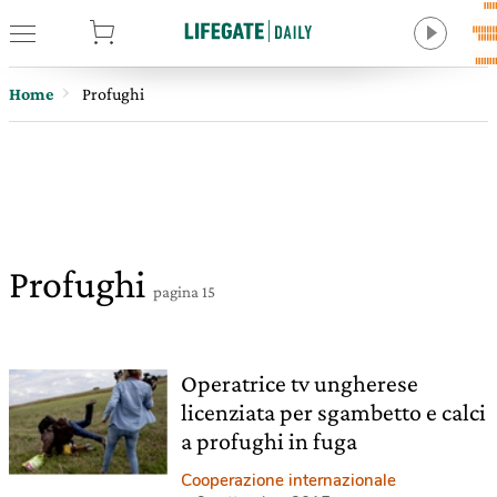
tore
Home
Profughi
Profughi
pagina 15
Operatrice tv ungherese
licenziata per sgambetto e calci
a profughi in fuga
Cooperazione internazionale