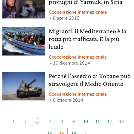
profughi di Yarmuk, in Siria
Cooperazione internazionale
8 aprile 2015
Migranti, il Mediterraneo è la
rotta più trafficata. E la più
letale
Cooperazione internazionale
10 dicembre 2014
Perché l’assedio di Kobane può
stravolgere il Medio Oriente
Cooperazione internazionale
8 ottobre 2014
...
1
«
7
8
9
10
11
12
13
14
15
16
»