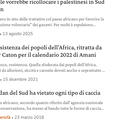
le vorrebbe ricollocare i palestinesi in Sud
an
ro in atto delle trattative col paese africano per favorire la
zione volontaria” dei gazawi. Per molti è espulsione
a.
13 agosto 2025
sistenza dei popoli dell’Africa, ritratta da
r Caton per il calendario 2022 di Amani
nce, resistenza. Quella sfoderata dai popoli dell’Africa,
i da alluvioni, siccità e carestie dovuti anche e soprattutto ai
enti climatici. È il filo conduttore degli scatti del
15 dicembre 2021
afo britannico Peter Caton scelti per il calendario 2022 di
 la ong con sede a Milano che dal 1995 istituisce e sostiene
dan del Sud ha vietato ogni tipo di caccia
 accoglienza, centri educativi,
to africano, secondo quanto riferito dall’agenzia nazionale
 conservazione, ha messo al bando tutte le forme di caccia
una selvatica.
ersità
23 marzo 2018