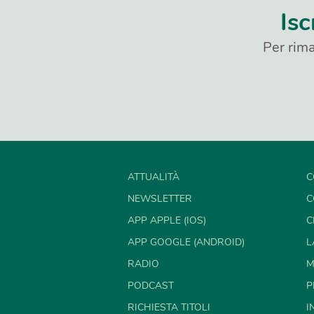
Isc
Per rima
ATTUALITÀ
C
NEWSLETTER
C
APP APPLE (IOS)
C
APP GOOGLE (ANDROID)
L
RADIO
M
PODCAST
P
RICHIESTA TITOLI
I