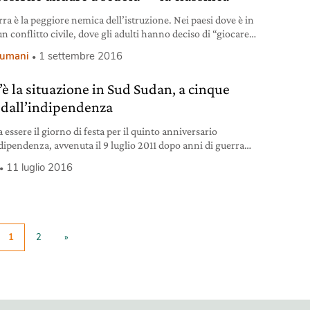
rra è la peggiore nemica dell’istruzione. Nei paesi dove è in
n conflitto civile, dove gli adulti hanno deciso di “giocare”
i soldati, i bambini sono le vittime principali. Ai bambini
i umani
1 settembre 2016
negato il diritto fondamentale di imparare, di andare a
e di giocare. Per davvero. La Liberia, in Africa
è la situazione in Sud Sudan, a cinque
 dall’indipendenza
essere il giorno di festa per il quinto anniversario
ndipendenza, avvenuta il 9 luglio 2011 dopo anni di guerra
 con il Sudan, grazie a un referendum popolare passato con il
11 luglio 2016
per cento dei consensi. Invece il giovane stato africano del
dan sta vivendo una settimana terribile, cominciata proprio
ilia di
1
2
»