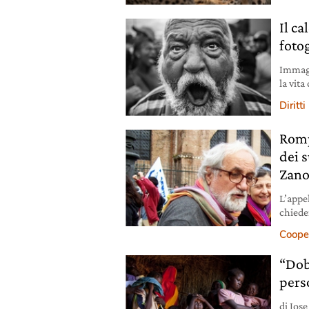
Il c
fotog
Immagi
la vita
fotogra
Diritti
ottobr
Romp
dei s
Zano
L’appe
chiede
che col
Coope
“Dob
pers
di Jos