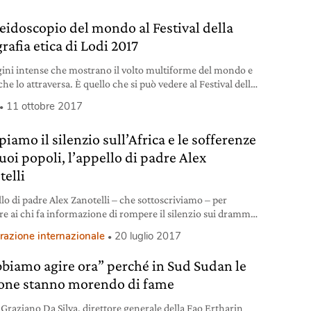
aleidoscopio del mondo al Festival della
rafia etica di Lodi 2017
ni intense che mostrano il volto multiforme del mondo e
 che lo attraversa. È quello che si può vedere al Festival della
fia etica che torna a Lodi per l’ottava edizione, fino al 29
11 ottobre 2017
e.
iamo il silenzio sull’Africa e le sofferenze
uoi popoli, l’appello di padre Alex
telli
llo di padre Alex Zanotelli – che sottoscriviamo – per
re ai chi fa informazione di rompere il silenzio sui drammi
piscono, ogni giorno, i popoli d’Africa.
razione internazionale
20 luglio 2017
biamo agire ora” perché in Sud Sudan le
one stanno morendo di fame
e Graziano Da Silva, direttore generale della Fao Ertharin