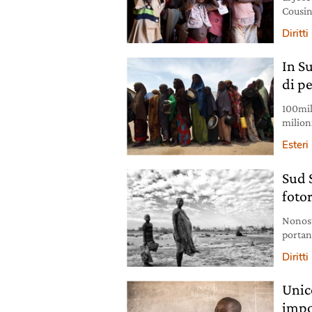
Cousin
Lake, d
Diritt
sicure
caresti
In Su
definir
di p
100mil
milion
Unicef 
Esteri
Sud 
foto
Nonost
portan
report
Diritt
Unic
impo