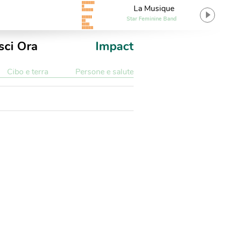
La Musique
Star Feminine Band
sci Ora
Impact
Cibo e terra
Persone e salute