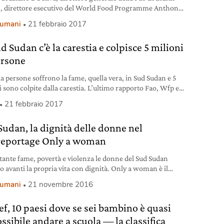
, direttore esecutivo del World Food Programme Anthony
irettore esecutivo dell’Unicef L’ultima analisi sulla
i umani
21 febbraio 2017
zza alimentare in Sud Sudan ha portato a dichiarare la
a nelle contee di Leer e Mayendit, nello stato di Unità, e a
d Sudan c’è la carestia e colpisce 5 milioni
e a rischio altre due contee. A essere minacciate
ersone
a persone soffrono la fame, quella vera, in Sud Sudan e 5
i sono colpite dalla carestia. L’ultimo rapporto Fao, Wfp e
è da brividi.
21 febbraio 2017
Sudan, la dignità delle donne nel
reportage Only a woman
ante fame, povertà e violenza le donne del Sud Sudan
o avanti la propria vita con dignità. Only a woman è il
age che mostra tutta la loro forza.
i umani
21 novembre 2016
ef, 10 paesi dove se sei bambino è quasi
ssibile andare a scuola — la classifica