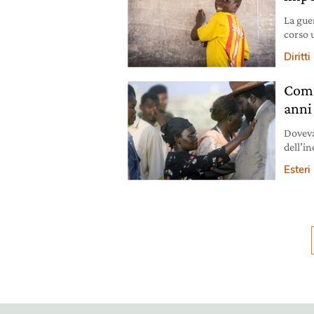
La gue
corso u
a fare 
Diritt
viene 
scuola 
Com’
anni
Doveva 
dell’i
civile
Esteri
98,83 
Sud Su
alla vig