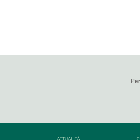
Per
ATTUALITÀ
C