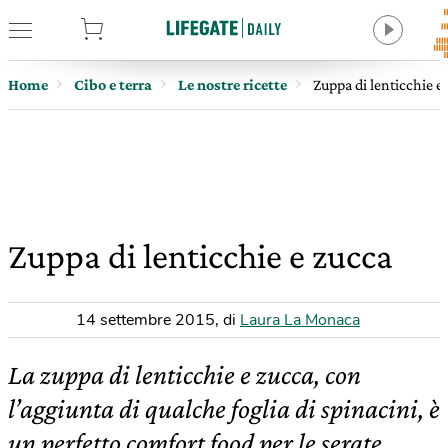
tore
Home
Cibo e terra
Le nostre ricette
Zuppa di lenticchie e
Zuppa di lenticchie e zucca
14 settembre 2015
,
di
Laura La Monaca
La zuppa di lenticchie e zucca, con
l’aggiunta di qualche foglia di spinacini, è
un perfetto comfort food per le serate