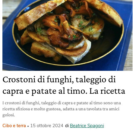
Crostoni di funghi, taleggio di
capra e patate al timo. La ricetta
I crostoni di funghi, taleggio di capra e patate al timo sono una
ricetta sfiziosa e molto gustosa, adatta a una tavolata tra amici
golosi.
Cibo e terra
15 ottobre 2024
di
Beatrice Spagoni