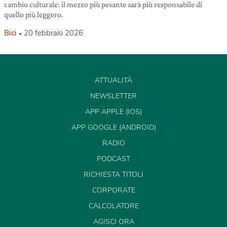
cambio culturale: il mezzo più pesante sarà più responsabile di
quello più leggero.
Bici
20 febbraio 2026
ATTUALITÀ
NEWSLETTER
APP APPLE (IOS)
APP GOOGLE (ANDROID)
RADIO
PODCAST
RICHIESTA TITOLI
CORPORATE
CALCOLATORE
AGISCI ORA