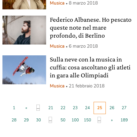
Musica
8 marzo 2018
Federico Albanese. Ho pescato
queste note nel mare
profondo, di Berlino
Musica
6 marzo 2018
Sulla neve con la musica in
cuffia: cosa ascoltano gli atleti
in gara alle Olimpiadi
Musica
21 febbraio 2018
...
1
«
21
22
23
24
25
26
27
...
...
28
29
30
50
100
150
»
189