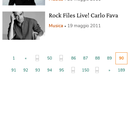
Rock Files Live! Carlo Fava
Musica
19 maggio 2011
...
...
1
«
50
86
87
88
89
90
...
...
91
92
93
94
95
150
»
189