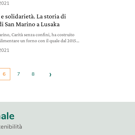
 2021
e solidarietà. La storia di
di San Marino a Lusaka
rino, Carità senza confini, ha costruito
alimentare un forno con il quale dal 2015
 Lusaka, in Zambia.
 2021
›
6
7
8
nale
enibilità