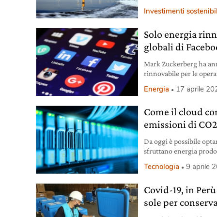
offshore di Borssele.
Investimenti sostenibil
Solo energia rinn
globali di Faceb
Mark Zuckerberg ha ann
rinnovabile per le opera
mondo della tecnologia 
Energia
17 aprile 20
Come il cloud co
emissioni di CO
Da oggi è possibile opta
sfruttano energia prodot
carbonica.
Tecnologia
9 aprile 
Covid-19, in Perù
sole per conserva