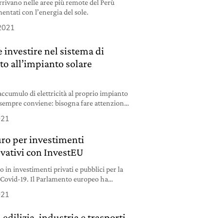
arrivano nelle aree più remote del Perù
mentati con l’energia del sole.
2021
investire nel sistema di
o all’impianto solare
ccumulo di elettricità al proprio impianto
 sempre conviene: bisogna fare attenzione
.
021
uro per investimenti
ovativi con InvestEU
o in investimenti privati e pubblici per la
a Covid-19. Il Parlamento europeo ha
 InvestEU.
021
 edilizia, industria e trasporti