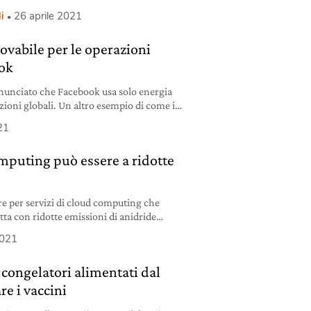
i
26 aprile 2021
ovabile per le operazioni
ook
unciato che Facebook usa solo energia
zioni globali. Un altro esempio di come il
sia attento al proprio impatto ambientale.
21
mputing può essere a ridotte
2
re per servizi di cloud computing che
ta con ridotte emissioni di anidride
2021
 congelatori alimentati dal
re i vaccini