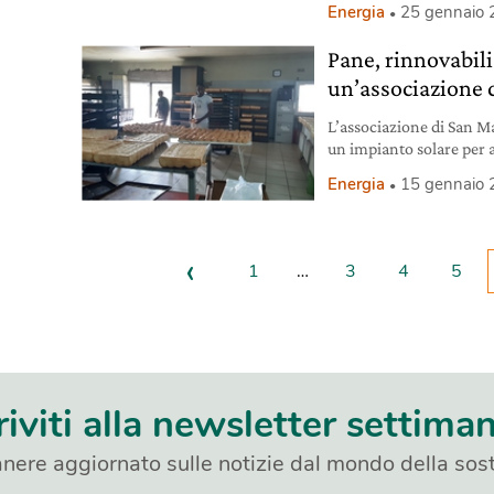
Energia
25 gennaio
Pane, rinnovabili 
un’associazione 
L’associazione di San Ma
un impianto solare per 
dà cibo ai più poveri di
Energia
15 gennaio
‹
1
…
3
4
5
riviti alla newsletter settima
nere aggiornato sulle notizie dal mondo della sost