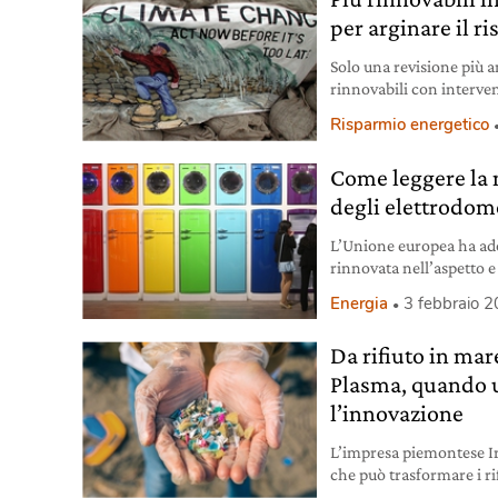
per arginare il r
Solo una revisione più a
rinnovabili con intervent
può rallentare in tempi 
Risparmio energetico
Come leggere la 
degli elettrodom
L’Unione europea ha ado
rinnovata nell’aspetto e
scegliere dispositivi e
Energia
3 febbraio 
l’innovazione sostenibil
Da rifiuto in mar
Plasma, quando 
l’innovazione
L’impresa piemontese Ir
che può trasformare i ri
inquinare. Non solo: pu