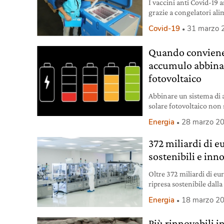
I vaccini anti Covid-19 
grazie a congelatori ali
Covid-19
31 marzo 
Quando conviene 
accumulo abbinat
fotovoltaico
Abbinare un sistema di a
solare fotovoltaico non
alle modalità di impiego
Energia
28 marzo 2
372 miliardi di e
sostenibili e inn
Oltre 372 miliardi di eur
ripresa sostenibile dall
approvato il programma
Energia
18 marzo 2
Più rinnovabili in