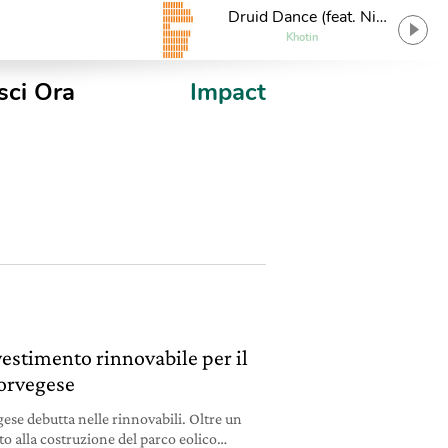
Druid Dance (feat. Nik
7)
Khotin
sci Ora
Impact
vestimento rinnovabile per il
orvegese
ese debutta nelle rinnovabili. Oltre un
to alla costruzione del parco eolico