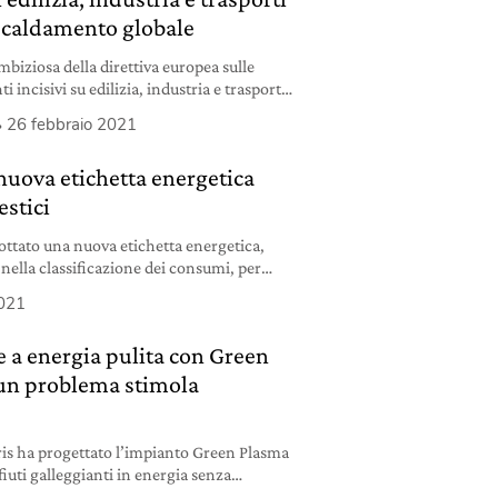
iscaldamento globale
mbiziosa della direttiva europea sulle
i incisivi su edilizia, industria e trasporti
brevi il riscaldamento globale.
26 febbraio 2021
nuova etichetta energetica
estici
ttato una nuova etichetta energetica,
 nella classificazione dei consumi, per
lettronici che consumano meno e stimolare
2021
e tra le imprese.
e a energia pulita con Green
un problema stimola
is ha progettato l’impianto Green Plasma
fiuti galleggianti in energia senza
ò trattare anche le mascherine.