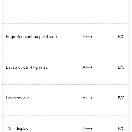
Frigoriferi cantina per il vino
A+++
B/C
Lavatrici, dai 4 kg in su
A+++
B/C
Lavastoviglie
A+++
B/C
TV e display
A+++
B/C