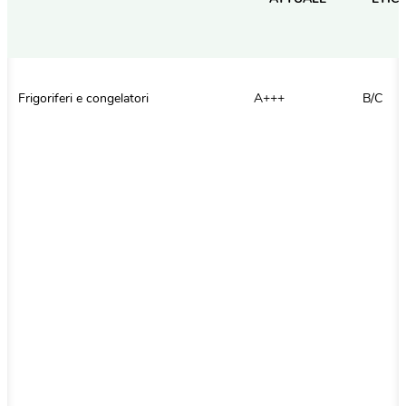
Frigoriferi e congelatori
A+++
B/C