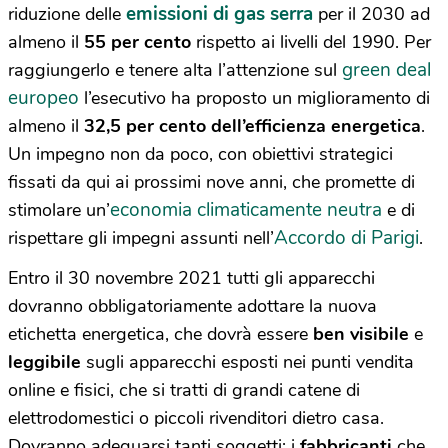
emissioni di gas serra
riduzione delle
per il 2030 ad
almeno il
55 per cento
rispetto ai livelli del 1990. Per
green deal
raggiungerlo e tenere alta l’attenzione sul
europeo
l’esecutivo ha proposto un miglioramento di
almeno il
32,5 per cento dell’efficienza energetica
.
Un impegno non da poco, con obiettivi strategici
fissati da qui ai prossimi nove anni, che promette di
economia climaticamente neutra
stimolare un’
e di
Accordo di Parigi
rispettare gli impegni assunti nell’
.
Entro il 30 novembre 2021 tutti gli apparecchi
dovranno obbligatoriamente adottare la nuova
etichetta energetica, che dovrà essere
ben visibile
e
leggibile
sugli apparecchi esposti nei punti vendita
online e fisici, che si tratti di grandi catene di
elettrodomestici o piccoli rivenditori dietro casa.
Dovranno adeguarsi tanti soggetti: i
fabbricanti
che