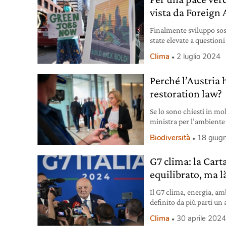
vista da Foreign 
Finalmente sviluppo sos
state elevate a questioni 
globali. L’analisi di Fore
Clima
2 luglio 2024
Perché l’Austria 
restoration law?
Se lo sono chiesti in mol
ministra per l’ambiente 
Biodiversità
18 giug
G7 clima: la Cart
equilibrato, ma là
Il G7 clima, energia, am
definito da più parti un 
tempo per l’azione è qua
Clima
30 aprile 202