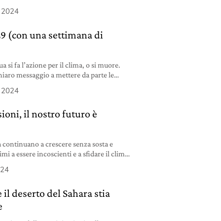
cruciali alla Cop29 di Baku.
 2024
29 (con una settimana di
ua si fa l’azione per il clima, o si muore.
hiaro messaggio a mettere da parte le
lismi.
 2024
oni, il nostro futuro è
a continuano a crescere senza sosta e
mi a essere incoscienti e a sfidare il clima
024
 il deserto del Sahara stia
e