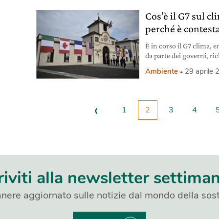
Cos’è il G7 sul c
perché è contest
È in corso il G7 clima,
da parte dei governi, ric
in piazza. Segui gli agg
Ambiente
29 aprile
‹
1
2
3
4
riviti alla newsletter settima
nere aggiornato sulle notizie dal mondo della sost