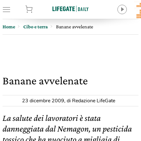
tore
Home
Cibo e terra
Banane avvelenate
Banane avvelenate
23 dicembre 2009
,
di Redazione LifeGate
La salute dei lavoratori è stata
danneggiata dal Nemagon, un pesticida
tossico che ha nuociuto a migliaia di