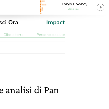
Tokyo Cowboy
Ama Lou
sci Ora
Impact
Cibo e terra
Persone e salute
e analisi di Pan