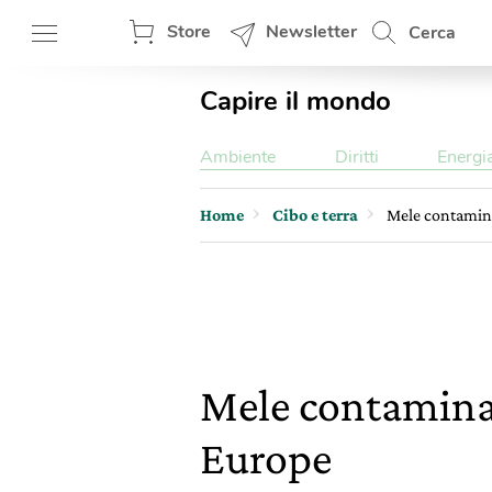
Store
Newsletter
Cerca
Capire il mondo
Ambiente
Diritti
Energi
Home
Cibo e terra
Mele contaminat
Mele contaminate
Europe