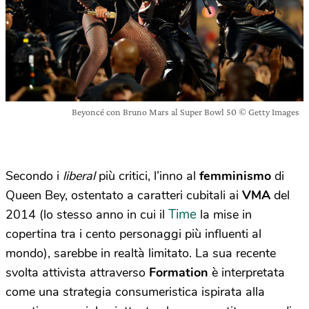
Beyoncé con Bruno Mars al Super Bowl 50 © Getty Images
Secondo i
liberal
più critici, l’inno al
femminismo
di
Queen Bey, ostentato a caratteri cubitali ai
VMA
del
Time
2014 (lo stesso anno in cui il
la mise in
copertina tra i cento personaggi più influenti al
mondo), sarebbe in realtà limitato. La sua recente
svolta attivista attraverso
Formation
è interpretata
come una strategia consumeristica ispirata alla