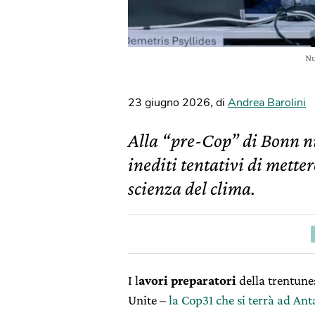
Nu
23 giugno 2026
,
di
Andrea Barolini
Alla “pre-Cop” di Bonn 
inediti tentativi di mette
scienza del clima.
I l
avori preparatori
della trentun
Unite –
la Cop31 che si terrà ad Ant