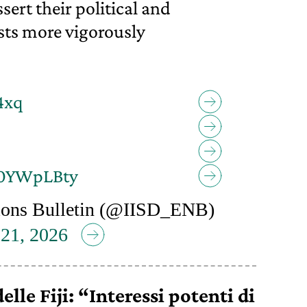
sert their political and
sts more vigorously
4xq
Z0YWpLBty
ions Bulletin (@IISD_ENB)
 21, 2026
lle Fiji: “Interessi potenti di