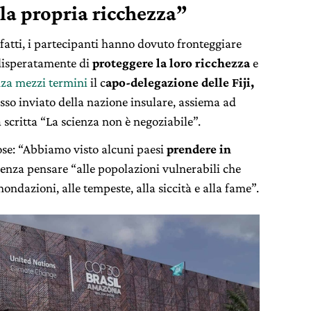
 la propria ricchezza”
nfatti, i partecipanti hanno dovuto fronteggiare
disperatamente di
proteggere la loro ricchezza
e
nza mezzi termini
il c
apo-delegazione delle Fiji,
tesso inviato della nazione insulare, assiema ad
a scritta “La scienza non è negoziabile”.
ose: “Abbiamo visto alcuni paesi
prendere in
 senza pensare “alle popolazioni vulnerabili che
inondazioni, alle tempeste, alla siccità e alla fame”.