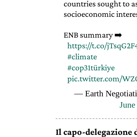
countries sought to as
socioeconomic intere
ENB summary ➡️
https://t.co/jTsqG2F
#climate
#cop31türkiye
pic.twitter.com/W
— Earth Negotiat
June
Il capo-delegazione de