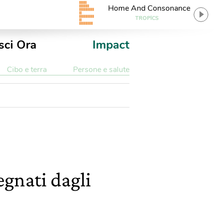
Home And Consonance
TROPICS
sci Ora
Impact
Cibo e terra
Persone e salute
egnati dagli