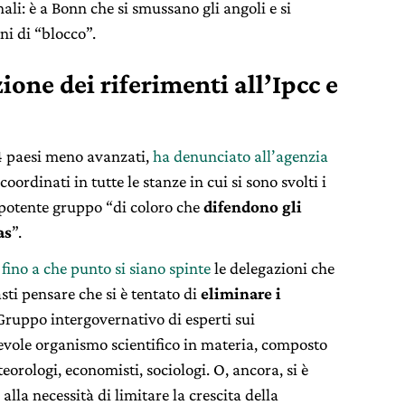
i: è a Bonn che si smussano gli angoli e si
ni di “blocco”.
ione dei riferimenti all’Ipcc e
44 paesi meno avanzati,
ha denunciato all’agenzia
oordinati in tutte le stanze in cui si sono svolti i
 potente gruppo “di coloro che
difendono gli
as
”.
o
fino a che punto si siano spinte
le delegazioni che
sti pensare che si è tentato di
eliminare i
l Gruppo intergovernativo di esperti sui
evole organismo scientifico in materia, composto
teorologi, economisti, sociologi. O, ancora, si è
alla necessità di limitare la crescita della