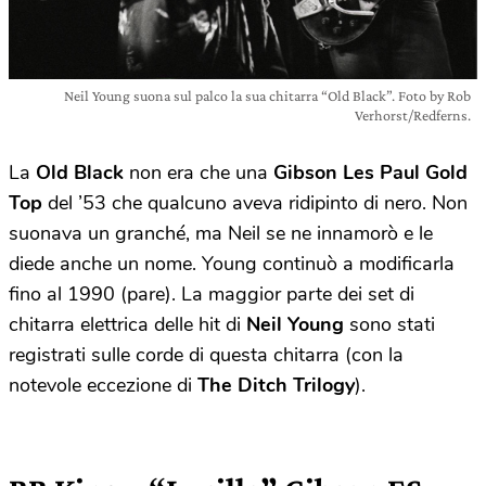
Neil Young suona sul palco la sua chitarra “Old Black”. Foto by Rob
Verhorst/Redferns.
La
Old Black
non era che una
Gibson Les Paul Gold
Top
del ’53 che qualcuno aveva ridipinto di nero. Non
suonava un granché, ma Neil se ne innamorò e le
diede anche un nome. Young continuò a modificarla
fino al 1990 (pare). La maggior parte dei set di
chitarra elettrica delle hit di
Neil Young
sono stati
registrati sulle corde di questa chitarra (con la
notevole eccezione di
The Ditch Trilogy
).