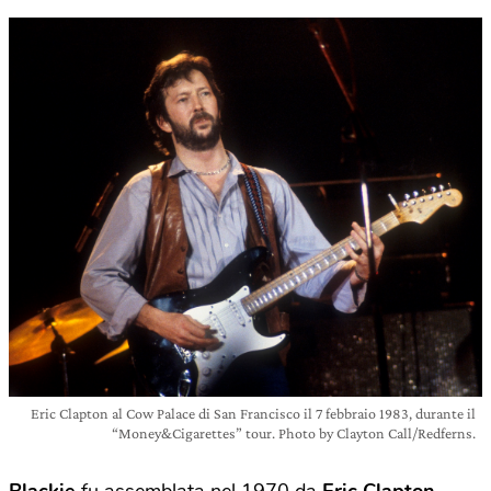
Eric Clapton al Cow Palace di San Francisco il 7 febbraio 1983, durante il
“Money&Cigarettes” tour. Photo by Clayton Call/Redferns.
Blackie
fu assemblata nel 1970
da
Eric Clapton