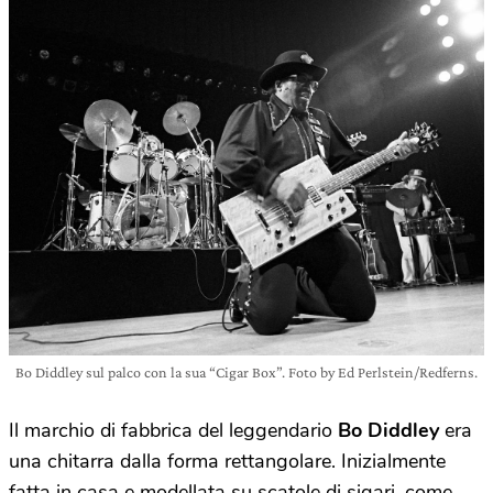
Bo Diddley sul palco con la sua “Cigar Box”. Foto by Ed Perlstein/Redferns.
Il marchio di fabbrica del leggendario
Bo Diddley
era
una chitarra dalla forma rettangolare. Inizialmente
fatta in casa e modellata su scatole di sigari, come