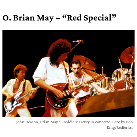
O. Brian May – “Red Special”
John Deacon, Brian May e Freddie Mercury in concerto. Foto by Bob
King/Redferns.