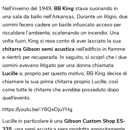
Nell’inverno del 1949,
BB King
stava suonando in
una sala da ballo nell’Arkansas. Durante un litigio, due
uomini fecero cadere un barile infuocato acceso per
riscaldare l’ambiente, scatenando un incendio. Una
volta fuori, King si rese conto di aver lasciato la sua
chitarra Gibson semi acustica
nell’edificio in fiamme
e rientrò per recuperarla. In seguito, si scoprì che i due
uomini avevano litigato per una donna chiamata
Lucille
e, proprio per questo motivo, BB King decise di
chiamare la sua prima chitarra proprio Lucille, così
come tutte le chitarre che avrebbe posseduto dopo
quell’evento.
https://youtu.be/-Y8QxOjuYHg
Lucille in particolare è una
Gibson Custom Shop ES-
335
, una semi acustica nera prodotta appositamente