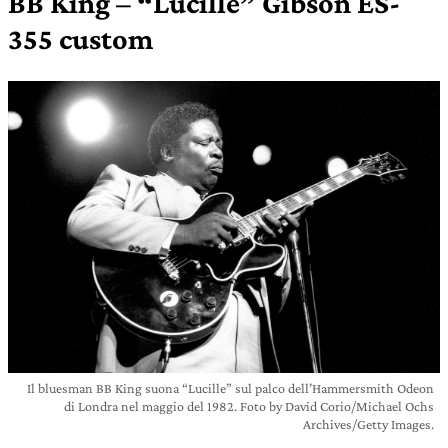
BB King – “Lucille” Gibson ES-
355 custom
Il bluesman BB King suona “Lucille” sul palco dell’Hammersmith Odeon
di Londra nel maggio del 1982. Foto by David Corio/Michael Ochs
Archives/Getty Images.