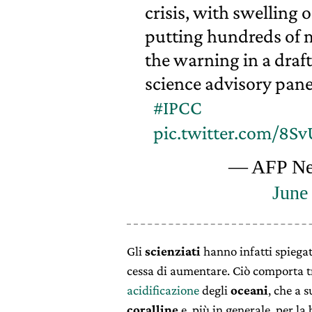
crisis, with swelling
putting hundreds of mi
the warning in a draft
science advisory pane
#IPCC
pic.twitter.com/8S
— AFP Ne
June
Gli
scienziati
hanno infatti spiegat
cessa di aumentare. Ciò comporta tr
acidificazione
degli
oceani
, che a 
coralline
e, più in generale, per la