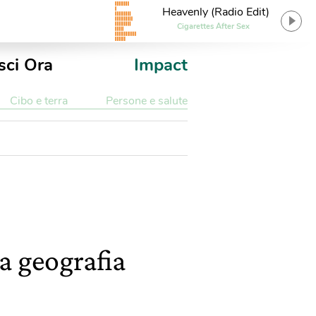
Heavenly (Radio Edit)
Cigarettes After Sex
sci Ora
Impact
Cibo e terra
Persone e salute
a geografia