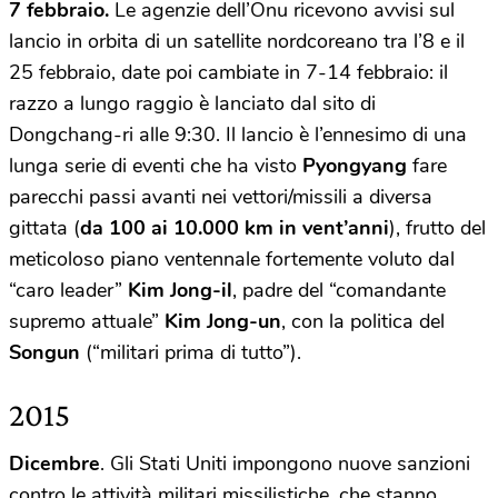
7 febbraio.
Le agenzie dell’Onu ricevono avvisi sul
lancio in orbita di un satellite nordcoreano tra l’8 e il
25 febbraio, date poi cambiate in 7-14 febbraio: il
razzo a lungo raggio è lanciato dal sito di
Dongchang-ri alle 9:30. Il lancio è l’ennesimo di una
lunga serie di eventi che ha visto
Pyongyang
fare
parecchi passi avanti nei vettori/missili a diversa
gittata (
da 100 ai 10.000 km in vent’anni
), frutto del
meticoloso piano ventennale fortemente voluto dal
“caro leader”
Kim Jong-il
, padre del “comandante
supremo attuale”
Kim Jong-un
, con la politica del
Songun
(“militari prima di tutto”).
2015
Dicembre
. Gli Stati Uniti impongono nuove sanzioni
contro le attività militari missilistiche, che stanno