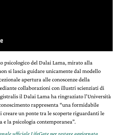
to psicologico del Dalai Lama, mirato alla
non si lascia guidare unicamente dal modello
ezionale apertura alle conoscenze della
ediante collaborazioni con illustri scienziati di
gistralis il Dalai Lama ha ringraziato l’Università
riconoscimento rappresenta “una formidabile
 creare un ponte tra le scoperte riguardanti le
ia e la psicologia contemporanea”.
canale ufficiale LifeGate per restare aggiornata,