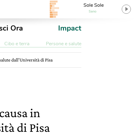
Sole Sole
Sano
sci Ora
Impact
Cibo e terra
Persone e salute
alute dall’Università di Pisa
 causa in
ità di Pisa