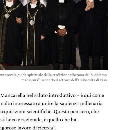
 autorevole guida spirituale della tradizione tibetana del buddismo
mahayana”, secondo il rettore dell’Università di Pisa
e Mancarella nel saluto introduttivo – è qui come
molto interessato a unire la sapienza millenaria
 acquisizioni scientifiche. Questo pensiero, che
sì laico e razionale, è quello che ha
goroso lavoro di ricerca”.