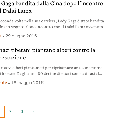
 Gaga bandita dalla Cina dopo l’incontro
il Dalai Lama
seconda volta nella sua carriera, Lady Gaga è stata bandita
Cina in seguito al suo incontro con il Dalai Lama avvenuto
ca scorsa durante la US Conference of Mayors di
a
29 giugno 2016
apolis. Durante il meeting, la pop star americana e il leader
ale tibetano hanno dialogato sulla pratica dello yoga, sulla
naci tibetani piantano alberi contro la
zione, la
restazione
a nuovi alberi piantumati per ripristinare una zona prima
 ’80 decine di ettari son stati rasi al
nte
18 maggio 2016
2
3
»