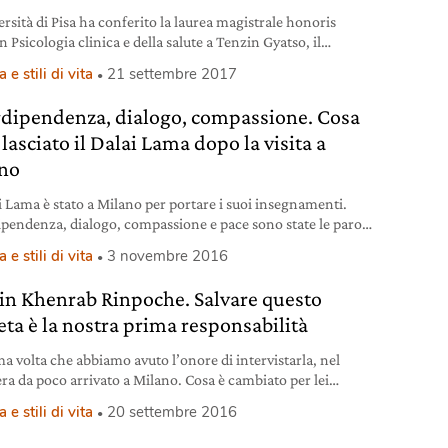
rsità di Pisa ha conferito la laurea magistrale honoris
n Psicologia clinica e della salute a Tenzin Gyatso, il
o Dalai Lama. “È la più autorevole guida spirituale della
 e stili di vita
21 settembre 2017
ione tibetana”.
rdipendenza, dialogo, compassione. Cosa
 lasciato il Dalai Lama dopo la visita a
no
ai Lama è stato a Milano per portare i suoi insegnamenti.
ipendenza, dialogo, compassione e pace sono state le parole
della visita.
 e stili di vita
3 novembre 2016
in Khenrab Rinpoche. Salvare questo
eta è la nostra prima responsabilità
ma volta che abbiamo avuto l’onore di intervistarla, nel
era da poco arrivato a Milano. Cosa è cambiato per lei
lmente in questi sei anni e come si trova in Italia? Il
 e stili di vita
20 settembre 2016
mento personale che ho vissuto in questi sei anni è legato
escita dell’istituto Ghe Pel Ling dove insegno la filosofia