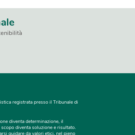
nale
enibilità
istica registrata presso il Tribunale di
one diventa determinazione, il
 scopo diventa soluzione e risultato.
rsi guidare da valori etici, nel pieno