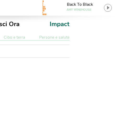
Back To Black
AMY WINEHOUSE
sci Ora
Impact
Cibo e terra
Persone e salute