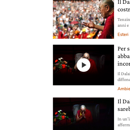
Il D
cost
Tenzin
anni e
Esteri
Per s
abba
inco
Il Dal
diffon
abband
Ambie
Il D
sare
In un’
afferm