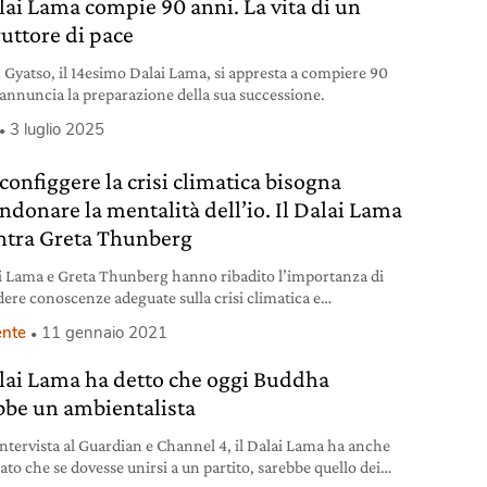
alai Lama compie 90 anni. La vita di un
ruttore di pace
 Gyatso, il 14esimo Dalai Lama, si appresta a compiere 90
 annuncia la preparazione della sua successione.
3 luglio 2025
configgere la crisi climatica bisogna
ndonare la mentalità dell’io. Il Dalai Lama
ntra Greta Thunberg
ai Lama e Greta Thunberg hanno ribadito l’importanza di
dere conoscenze adeguate sulla crisi climatica e
onare la mentalità dell’io.
nte
11 gennaio 2021
alai Lama ha detto che oggi Buddha
bbe un ambientalista
intervista al Guardian e Channel 4, il Dalai Lama ha anche
ato che se dovesse unirsi a un partito, sarebbe quello dei