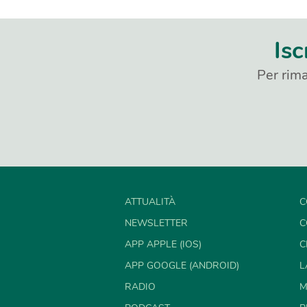
Isc
Per rima
ATTUALITÀ
C
NEWSLETTER
C
APP APPLE (IOS)
C
APP GOOGLE (ANDROID)
L
RADIO
M