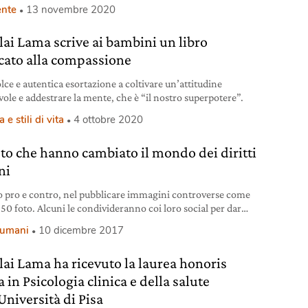
nte
13 novembre 2020
alai Lama scrive ai bambini un libro
cato alla compassione
lce e autentica esortazione a coltivare un’attitudine
ole e addestrare la mente, che è “il nostro superpotere”.
 e stili di vita
4 ottobre 2020
oto che hanno cambiato il mondo dei diritti
ni
o pro e contro, nel pubblicare immagini controverse come
 50 foto. Alcuni le condivideranno coi loro social per dar
ità al problema, altri non vorranno rovinare la giornata ai
i umani
10 dicembre 2017
llower. Alcuni diranno che feriscono la sensibilità di chi le
altri che è l’unico modo con cui raggiungere il mondo
alai Lama ha ricevuto la laurea honoris
. Ad
 in Psicologia clinica e della salute
Università di Pisa