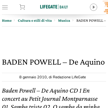
tore
Home
Cultura e stili di vita
Musica
BADEN POWELL – D
BADEN POWELL – De Aquino
8 gennaio 2010
,
di Redazione LifeGate
Baden Powell – De Aquino CD 1 En
concert au Petit Journal Montparnasse
01. Samba triste 02. O samba da minha