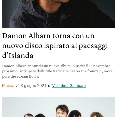
Damon Albarn torna con un
nuovo disco ispirato ai paesaggi
d’Islanda
Damon Albarn annuncia un nuovo album in uscita il 12 novembre
prossimo, anticipato dalla title track The nearer the fountain, more
pure the stream flows.
Musica
23 giugno 2021
di
Valentina Gambaro