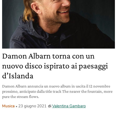
Damon Albarn torna con un
nuovo disco ispirato ai paesaggi
d’Islanda
Damon Albarn annuncia un nuovo album in uscita il 12 novembre
prossimo, anticipato dalla title track The nearer the fountain, more
pure the stream flows.
Musica
23 giugno 2021
di
Valentina Gambaro