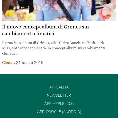
Il nuovo concept album di Grimes sui
cambiamenti climatici
Il prossimo album di Grimes, alias Claire Boucher, s’intitolerà
Miss_Anthropocene e sarà un concept album sui cambiamenti
climatici.
Clima
31 marzo 2019
ATTUALITÀ
NEWSLETTER
APP APPLE (IOS)
APP GOOGLE (ANDROID)