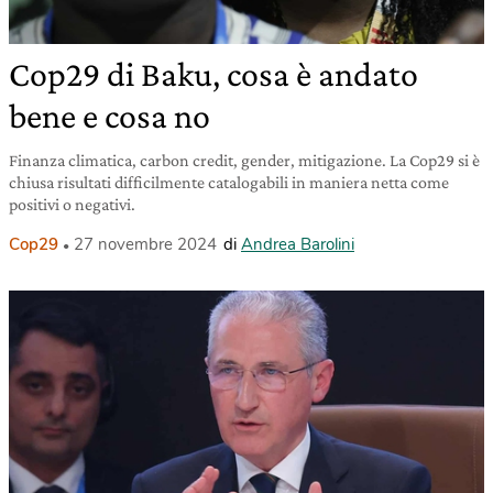
Cop29 di Baku, cosa è andato
bene e cosa no
Finanza climatica, carbon credit, gender, mitigazione. La Cop29 si è
chiusa risultati difficilmente catalogabili in maniera netta come
positivi o negativi.
Cop29
27 novembre 2024
di
Andrea Barolini