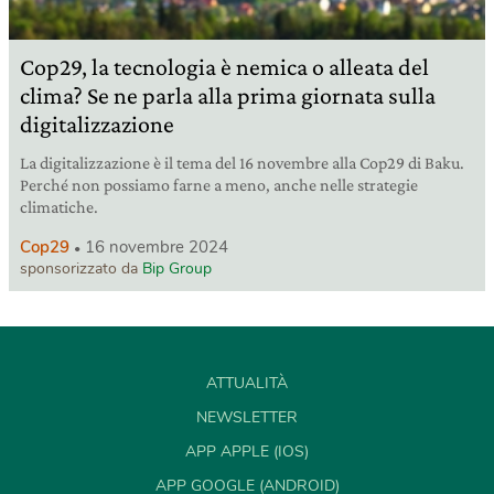
Cop29, la tecnologia è nemica o alleata del
clima? Se ne parla alla prima giornata sulla
digitalizzazione
La digitalizzazione è il tema del 16 novembre alla Cop29 di Baku.
Perché non possiamo farne a meno, anche nelle strategie
climatiche.
Cop29
16 novembre 2024
sponsorizzato da
Bip Group
ATTUALITÀ
NEWSLETTER
APP APPLE (IOS)
APP GOOGLE (ANDROID)