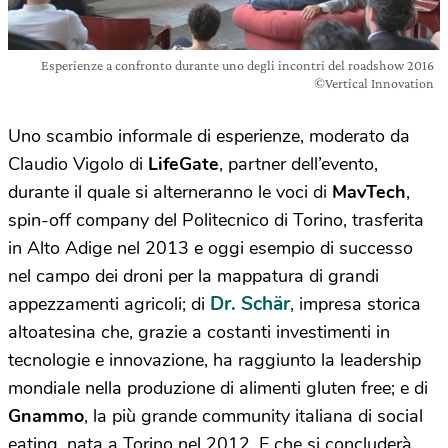
Esperienze a confronto durante uno degli incontri del roadshow 2016
©Vertical Innovation
Uno scambio informale di esperienze, moderato da
Claudio Vigolo di
LifeGate
, partner dell’evento,
durante il quale si alterneranno le voci di
MavTech
,
spin-off company del Politecnico di Torino, trasferita
in Alto Adige nel 2013 e oggi esempio di successo
nel campo dei droni per la mappatura di grandi
Dr. Schär
appezzamenti agricoli; di
, impresa storica
altoatesina che, grazie a costanti investimenti in
tecnologie e innovazione, ha raggiunto la leadership
mondiale nella produzione di alimenti gluten free; e di
Gnammo
, la più grande community italiana di social
eating, nata a Torino nel 2012. E che si concluderà