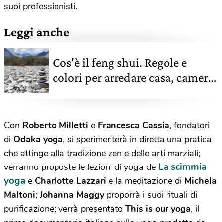
suoi professionisti.
Leggi anche
Cos'è il feng shui. Regole e
colori per arredare casa, camera
da letto e ufficio
Con
Roberto Milletti
e
Francesca Cassia
, fondatori
di
Odaka yoga
, si sperimenterà in diretta una pratica
che attinge alla tradizione zen e delle arti marziali;
La scimmia
verranno proposte le lezioni di yoga de
yoga
e
Charlotte Lazzari
e la meditazione di
Michela
Maltoni
;
Johanna Maggy
proporrà i suoi rituali di
purificazione; verrà presentato
This is our yoga
, il