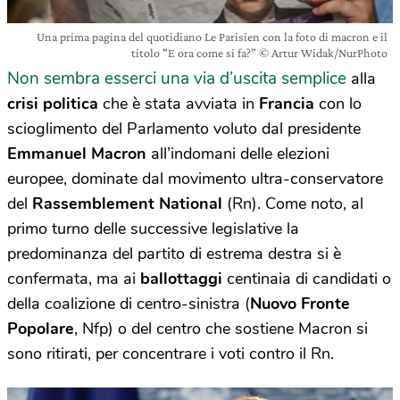
Una prima pagina del quotidiano Le Parisien con la foto di macron e il
titolo "E ora come si fa?” © Artur Widak/NurPhoto
Non sembra esserci una via d’uscita semplice
alla
crisi politica
che è stata avviata in
Francia
con lo
scioglimento del Parlamento voluto dal presidente
Emmanuel Macron
all’indomani delle elezioni
europee, dominate dal movimento ultra-conservatore
del
Rassemblement National
(Rn). Come noto, al
primo turno delle successive legislative la
predominanza del partito di estrema destra si è
confermata, ma ai
ballottaggi
centinaia di candidati o
della coalizione di centro-sinistra (
Nuovo Fronte
Popolare
, Nfp) o del centro che sostiene Macron si
sono ritirati, per concentrare i voti contro il Rn.