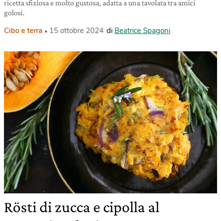
ricetta sfiziosa e molto gustosa, adatta a una tavolata tra amici
golosi.
Cibo e terra
15 ottobre 2024
di
Beatrice Spagoni
Rösti di zucca e cipolla al