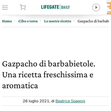
tore
Home
Cibo e terra
Le nostre ricette
Gazpacho di barbabiet
Gazpacho di barbabietole.
Una ricetta freschissima e
aromatica
26 luglio 2021
,
di
Beatrice Spagoni