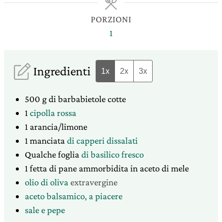
PORZIONI
1
Ingredienti
1x
2x
3x
500
g
di barbabietole cotte
1
cipolla rossa
1
arancia/limone
1
manciata
di capperi dissalati
Qualche
foglia
di basilico fresco
1
fetta
di pane ammorbidita in aceto di mele
olio di oliva
extravergine
aceto balsamico, a piacere
sale e pepe