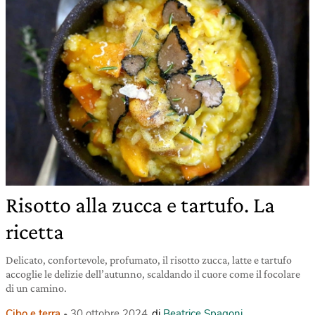
Risotto alla zucca e tartufo. La
ricetta
Delicato, confortevole, profumato, il risotto zucca, latte e tartufo
accoglie le delizie dell’autunno, scaldando il cuore come il focolare
di un camino.
Cibo e terra
30 ottobre 2024
di
Beatrice Spagoni