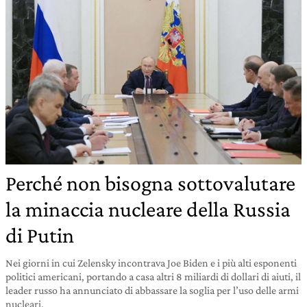
Perché non bisogna sottovalutare
la minaccia nucleare della Russia
di Putin
Nei giorni in cui Zelensky incontrava Joe Biden e i più alti esponenti
politici americani, portando a casa altri 8 miliardi di dollari di aiuti, il
leader russo ha annunciato di abbassare la soglia per l’uso delle armi
nucleari.