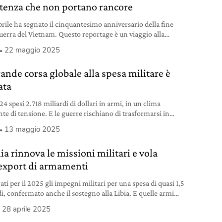
stenza che non portano rancore
aprile ha segnato il cinquantesimo anniversario della fine
guerra del Vietnam. Questo reportage è un viaggio alla
ta delle storie delle donne Viet Cong che hanno lottato per
22 maggio 2025
stenza e la riunificazione del paese.
rande corsa globale alla spesa militare è
ata
4 spesi 2.718 miliardi di dollari in armi, in un clima
te di tensione. E le guerre rischiano di trasformarsi in
ie che si avverano.
13 maggio 2025
lia rinnova le missioni militari e vola
’export di armamenti
ti per il 2025 gli impegni militari per una spesa di quasi 1,5
di, confermato anche il sostegno alla Libia. E quelle armi
Israele…
28 aprile 2025