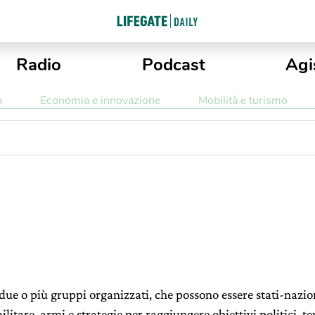
Radio
Podcast
Agi
a
Economia e innovazione
Mobilità e turismo
due o più gruppi organizzati, che possono essere stati-nazion
litare, armi e strategie per raggiungere obiettivi politici, ter