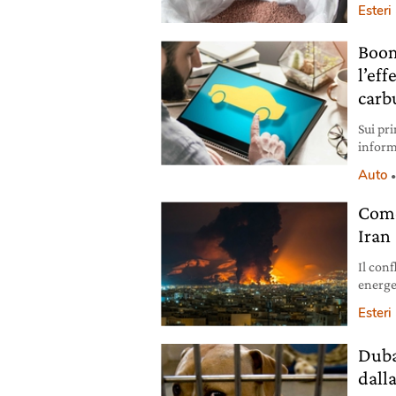
Esteri
Boom 
l’eff
carb
Sui pr
inform
di benz
Auto
questo
Come
Iran
Il conf
energe
sicurez
Esteri
le pos
Duba
dall