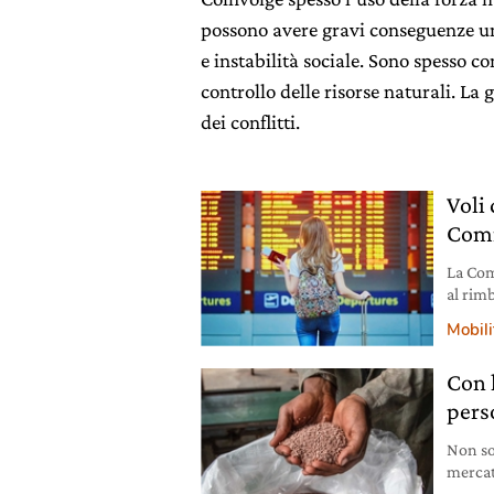
possono avere gravi conseguenze um
e instabilità sociale. Sono spesso co
controllo delle risorse naturali. La
dei conflitti.
Voli 
Comm
La Com
al rimb
carbura
Mobili
retroat
Con 
pers
Non so
mercato
alimen