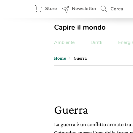
Store
Newsletter
Cerca
Capire il mondo
Ambiente
Diritti
Energi
Home
Guerra
Guerra
La guerra è un conflitto armato tra 
Coinvolge spesso l’uso della forza mi