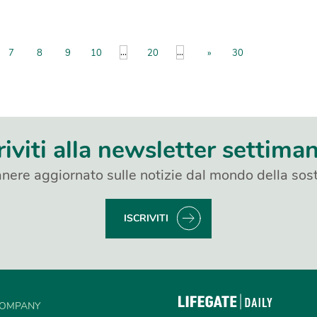
...
...
7
8
9
10
20
»
30
riviti alla newsletter settima
nere aggiornato sulle notizie dal mondo della sost
ISCRIVITI
OMPANY