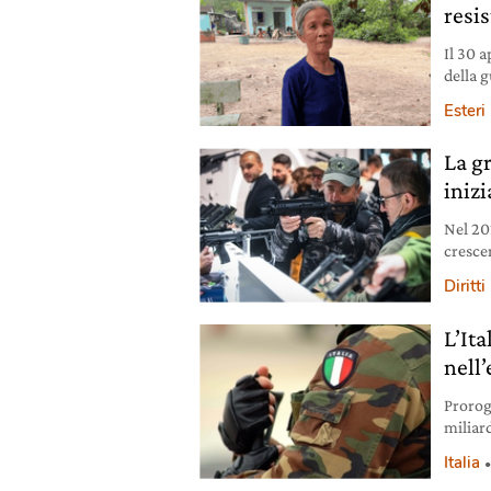
resi
Il 30 
della 
scoper
Esteri
la resi
La g
inizi
Nel 202
crescen
profez
Diritti
L’Ita
nell
Proroga
miliar
verso 
Italia