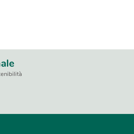
nale
enibilità