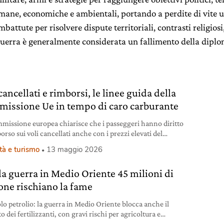
ane, economiche e ambientali, portando a perdite di vite u
mbattute per risolvere dispute territoriali, contrasti religiosi
 guerra è generalmente considerata un fallimento della diplo
cancellati e rimborsi, le linee guida della
issione Ue in tempo di caro carburante
missione europea chiarisce che i passeggeri hanno diritto
orso sui voli cancellati anche con i prezzi elevati del
nte. E non si possono addebitare sui biglietti costi
tà e turismo
13 maggio 2026
tivi.
la guerra in Medio Oriente 45 milioni di
one rischiano la fame
lo petrolio: la guerra in Medio Oriente blocca anche il
 dei fertilizzanti, con gravi rischi per agricoltura e
tazione.