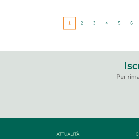
1
2
3
4
5
6
Isc
Per rima
ATTUALITÀ
C