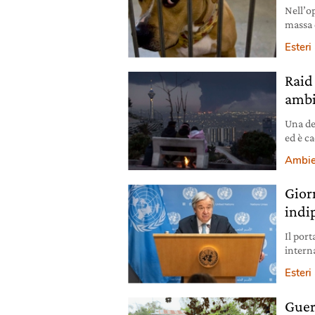
Nell’o
massa d
gabbie
Esteri
Raid 
ambi
Una den
ed è c
acquif
Ambie
Gior
indi
Il port
interna
Esteri
Guer