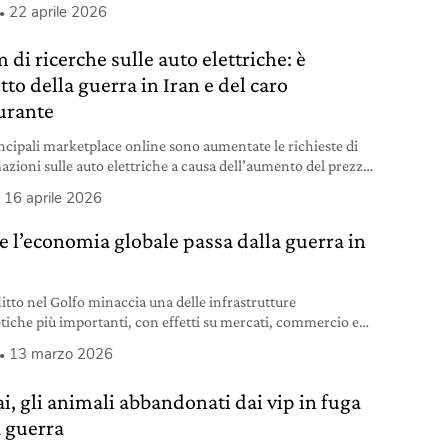
22 aprile 2026
di ricerche sulle auto elettriche: è
etto della guerra in Iran e del caro
urante
incipali marketplace online sono aumentate le richieste di
azioni sulle auto elettriche a causa dell’aumento del prezzo
ina e diesel causato dalla guerra in Iran. E si chiede se
16 aprile 2026
 interesse durerà.
 l’economia globale passa dalla guerra in
litto nel Golfo minaccia una delle infrastrutture
tiche più importanti, con effetti su mercati, commercio e
za energetica globale. Qual è la storia, chi sono gli attori e
13 marzo 2026
sibili conseguenze.
i, gli animali abbandonati dai vip in fuga
a guerra