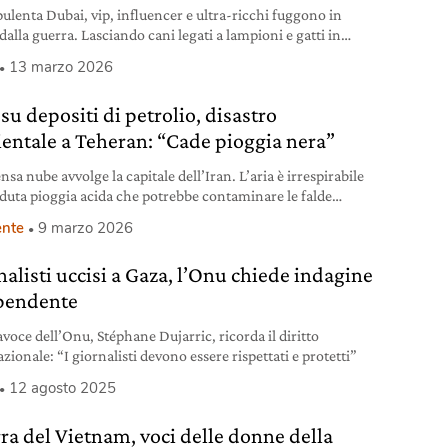
pulenta Dubai, vip, influencer e ultra-ricchi fuggono in
alla guerra. Lasciando cani legati a lampioni e gatti in
 per strada.
13 marzo 2026
su depositi di petrolio, disastro
entale a Teheran: “Cade pioggia nera”
sa nube avvolge la capitale dell’Iran. L’aria è irrespirabile
aduta pioggia acida che potrebbe contaminare le falde
ere.
nte
9 marzo 2026
nalisti uccisi a Gaza, l’Onu chiede indagine
pendente
avoce dell’Onu, Stéphane Dujarric, ricorda il diritto
zionale: “I giornalisti devono essere rispettati e protetti”
12 agosto 2025
ra del Vietnam, voci delle donne della