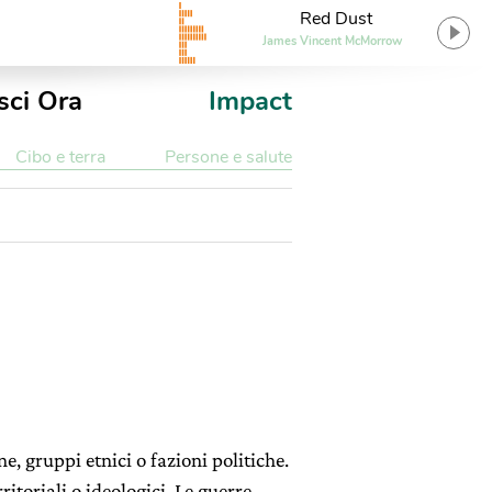
Red Dust
James Vincent McMorrow
sci Ora
Impact
Cibo e terra
Persone e salute
e, gruppi etnici o fazioni politiche.
ritoriali o ideologici. Le guerre