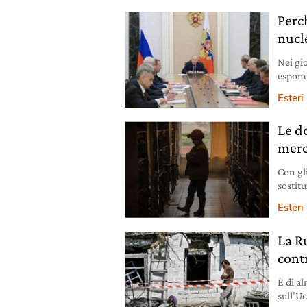
Perc
nucl
Nei gio
esponen
dollari
Esteri
per l’u
Le d
merc
Con gl
sostit
Aument
Esteri
La Ru
cont
È di al
sull’Uc