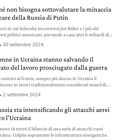
hé non bisogna sottovalutare la minaccia
eare della Russia di Putin
rni in cui Zelensky incontrava Joe Biden e i più alti
ti politici americani, portando a casa altri 8 miliardi di
 di aiuti, il leader russo ha annunciato di abbassare la soglia
30 settembre 2024
so delle armi nucleari.
onne in Ucraina stanno salvando il
ato del lavoro prosciugato dalla guerra
i uomini al fronte, sempre più donne in Ucraina li
uiscono in lavori tradizionalmente considerati maschili.
ano i corsi per minatrici, saldatrici, autiste di camion.
2 settembre 2024
ssia sta intensificando gli attacchi aerei
ro l’Ucraina
meno 14 morti il bilancio di una serie di attacchi russi
raina. Colpite soprattutto le infrastrutture energetiche.