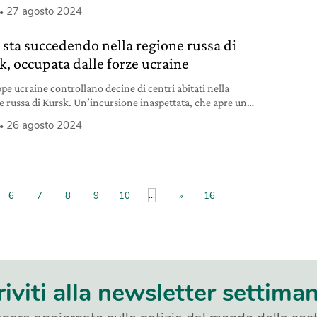
27 agosto 2024
 sta succedendo nella regione russa di
k, occupata dalle forze ucraine
ppe ucraine controllano decine di centri abitati nella
e russa di Kursk. Un’incursione inaspettata, che apre un
capitolo nella guerra.
26 agosto 2024
...
6
7
8
9
10
»
16
riviti alla newsletter settima