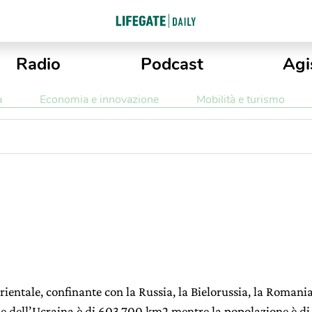
Radio
Podcast
Agi
a
Economia e innovazione
Mobilità e turismo
ientale, confinante con la Russia, la Bielorussia, la Romania
cie dell’Ucraina è di 603.700 km2 mentre la popolazione è di 