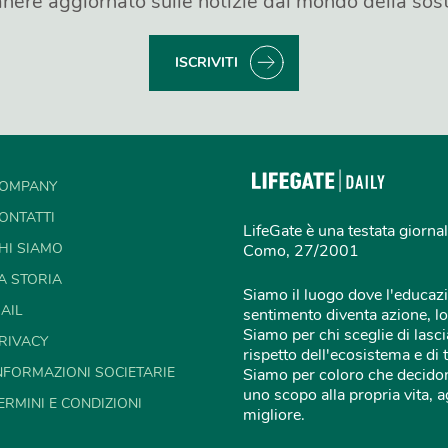
nere aggiornato sulle notizie dal mondo della sost
ISCRIVITI
OMPANY
ONTATTI
LifeGate è una testata giornal
HI SIAMO
Como, 27/2001
A STORIA
Siamo il luogo dove l'educazi
AIL
sentimento diventa azione, lo
Siamo per chi sceglie di lascia
RIVACY
rispetto dell'ecosistema e di 
NFORMAZIONI SOCIETARIE
Siamo per coloro che decidon
uno scopo alla propria vita,
ERMINI E CONDIZIONI
migliore.