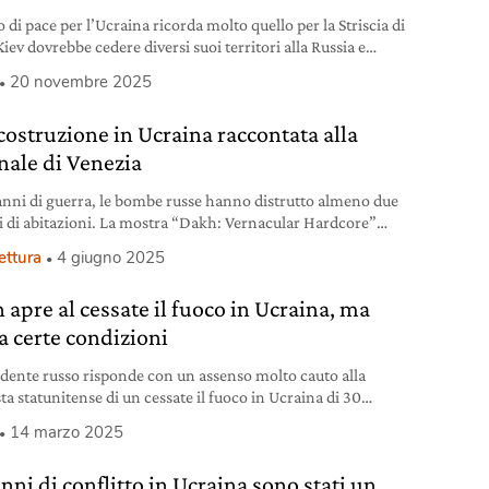
o di pace per l’Ucraina ricorda molto quello per la Striscia di
iev dovrebbe cedere diversi suoi territori alla Russia e
nsionare l’esercito.
20 novembre 2025
icostruzione in Ucraina raccontata alla
nale di Venezia
 anni di guerra, le bombe russe hanno distrutto almeno due
i di abitazioni. La mostra “Dakh: Vernacular Hardcore”
ita al Padiglione Ucraina racconta l’emergenza quotidiana e
ettura
4 giugno 2025
derio di rinascita.
 apre al cessate il fuoco in Ucraina, ma
 a certe condizioni
sidente russo risponde con un assenso molto cauto alla
ta statunitense di un cessate il fuoco in Ucraina di 30
 E parla di “sfumature” di cui si dovrà discutere.
14 marzo 2025
nni di conflitto in Ucraina sono stati un