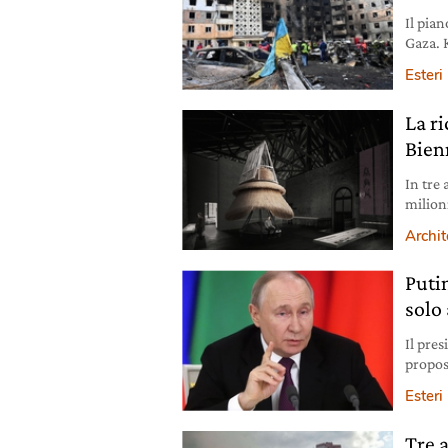
Il pian
Gaza. K
ridime
Esteri
La r
Bien
In tre
milion
allest
Archit
il desi
Putin
solo
Il pre
propos
giorni.
Esteri
Tre a