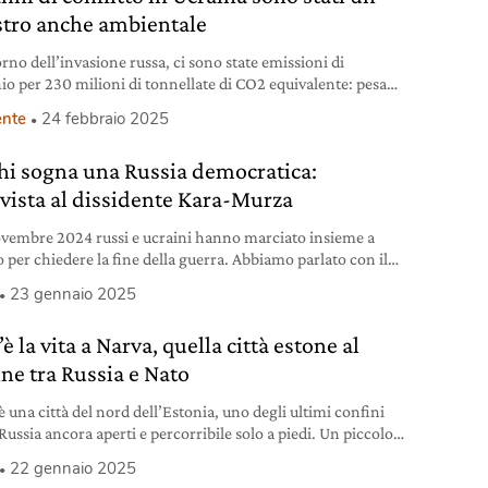
stro anche ambientale
rno dell’invasione russa, ci sono state emissioni di
io per 230 milioni di tonnellate di CO2 equivalente: pesano
be e gli incendi.
nte
24 febbraio 2025
chi sogna una Russia democratica:
rvista al dissidente Kara-Murza
novembre 2024 russi e ucraini hanno marciato insieme a
o per chiedere la fine della guerra. Abbiamo parlato con il
nte Kara-Murza, attivista ed ex prigioniero politico.
23 gennaio 2025
 la vita a Narva, quella città estone al
ine tra Russia e Nato
 una città del nord dell’Estonia, uno degli ultimi confini
Russia ancora aperti e percorribile solo a piedi. Un piccolo
di frontiera con un ruolo geopolitico importante.
22 gennaio 2025