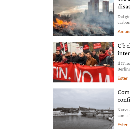
disa
Dal gio
carbon
le bom
Ambie
C’è 
inte
Il 17 
Berlin
disside
Esteri
Com’è
conf
Narva è
con la 
paese 
Esteri