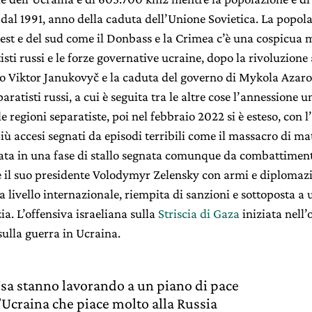
dal 1991, anno della caduta dell’Unione Sovietica. La popola
ll’est e del sud come il Donbass e la Crimea c’è una cospicua
isti russi e le forze governative ucraine, dopo la rivoluzion
so Viktor Janukovyč e la caduta del governo di Mykola Azarov
ratisti russi, a cui è seguita tra le altre cose l’annessione u
le regioni separatiste, poi nel febbraio 2022 si è esteso, con 
iù accesi segnati da episodi terribili come il massacro di mat
ata in una fase di stallo segnata comunque da combattimenti
 il suo presidente Volodymyr Zelensky con armi e diplomazia,
a livello internazionale, riempita di sanzioni e sottoposta a
ia. L’offensiva israeliana sulla
Striscia di Gaza
iniziata nell’
sulla guerra in Ucraina.
Usa stanno lavorando a un piano di pace
l’Ucraina che piace molto alla Russia