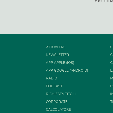
Per rima
ATTUALITÀ
C
NEWSLETTER
C
APP APPLE (IOS)
C
APP GOOGLE (ANDROID)
L
RADIO
M
PODCAST
P
RICHIESTA TITOLI
I
CORPORATE
T
CALCOLATORE