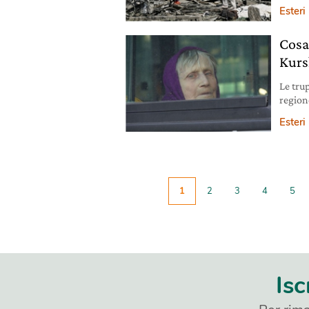
Esteri
Cosa
Kurs
Le tru
region
nuovo 
Esteri
1
2
3
4
5
Isc