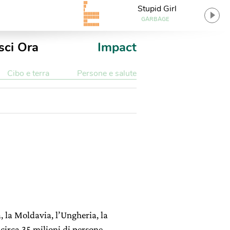
Stupid Girl
GARBAGE
sci Ora
Impact
Cibo e terra
Persone e salute
, la Moldavia, l’Ungheria, la
circa 35 milioni di persone.