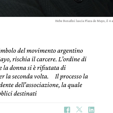
Hebe Bonafini lascia Plaza de Mayo, il 4
simbolo del movimento argentino
yo, rischia il carcere. L’ordine di
 la donna si è rifiutata di
er la seconda volta. Il processo la
ente dell’associazione, la quale
blici destinati