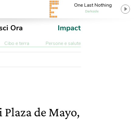
One Last Nothing
Darkside
sci Ora
Impact
Cibo e terra
Persone e salute
i Plaza de Mayo,