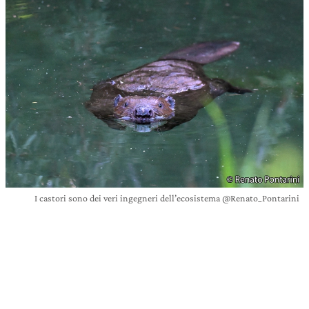
I castori sono dei veri ingegneri dell’ecosistema @Renato_Pontarini