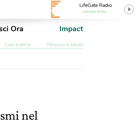
LifeGate Radio
LifeGate Radio
sci Ora
Impact
Cibo e terra
Persone e salute
ismi nel