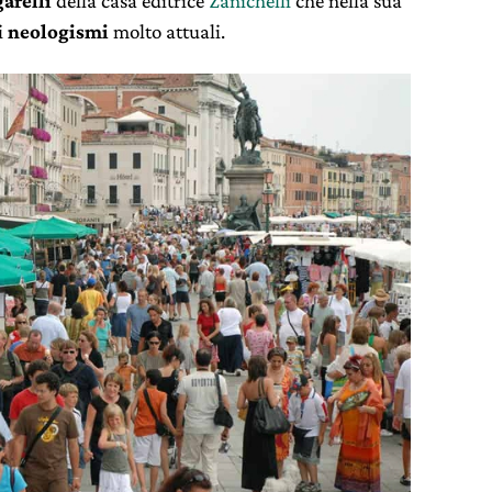
arelli
della casa editrice
Zanichelli
che nella sua
i
neologismi
molto attuali.