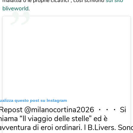
sul sito
malattia o le proprie cicatrici”, così scrivono
bliveworld
.
ualizza questo post su Instagram
Repost @milanocortina2026 ・・・ Si
hiama “Il viaggio delle stelle” ed è
’avventura di eroi ordinari. I B.Livers. Son