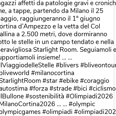
agazzi affetti da patologie gravi e cronic
he, a tappe, partendo da Milano il 25
aggio, raggiungeranno il 1° giugno
ortina d’Ampezzo e la vetta del Col
allina a 2.500 metri, dove dormiranno
otto le stelle in un campo tendato e nella
eravigliosa Starlight Room. Seguiamoli 
upportiamoli insieme! … …
IlViaggiodelleStelle #blivers #bliveontou
bliveworld #milanocortina
StarlightRoom #star #ebike #coraggio
autostima #forza #strade #bici #ciclismo
IlBullone #sostenibilità #Olimpiadi2026
MilanoCortina2026 … … #olympic
olympicgames #olimpiadi #olimpiadi20