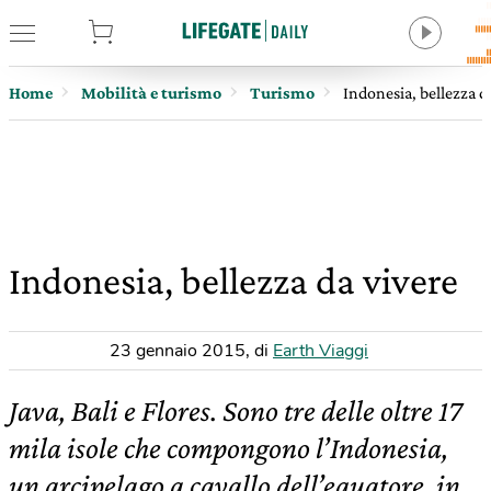
tore
Home
Mobilità e turismo
Turismo
Indonesia, bellezza d
Indonesia, bellezza da vivere
23 gennaio 2015
,
di
Earth Viaggi
Java, Bali e Flores. Sono tre delle oltre 17
mila isole che compongono l’Indonesia,
un arcipelago a cavallo dell’equatore, in