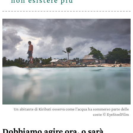
non esistere più
Un abitante di Kiribati osserva come l’acqua ha sommerso parte delle
coste © EyeSteelFilm
Dobbiamo agire ora, o sarà