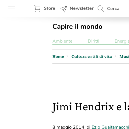
Store
Newsletter
Cerca
Capire il mondo
Ambiente
Diritti
Energi
Home
Cultura e stili di vita
Mus
Jimi Hendrix e 
8 maggio 2014
,
di
Ezio Guaitamacch