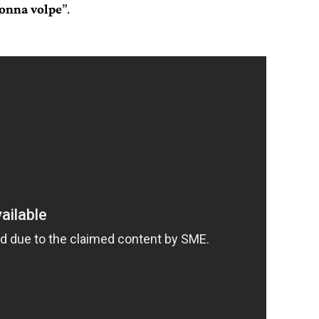
onna volpe
”.