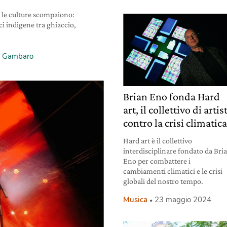
, le culture scompaiono:
i indigene tra ghiaccio,
a Gambaro
Brian Eno fonda Hard
art, il collettivo di artis
contro la crisi climatic
Hard art è il collettivo
interdisciplinare fondato da Bri
Eno per combattere i
cambiamenti climatici e le crisi
globali del nostro tempo.
Musica
23 maggio 2024