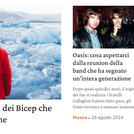
Oasis: cosa aspettarci
dalla reunion della
band che ha segnato
un’intera generazione
Dopo quasi quindici anni, il sog
dei fan si realizza: i fratelli
Gallagher hanno fatto pace, gli
 dei Bicep che
Oasis tornano a suonare insieme
he
Musica
28 agosto 2024