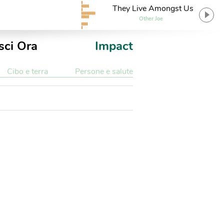
They Live Amongst Us
Other Joe
sci Ora
Impact
Cibo e terra
Persone e salute