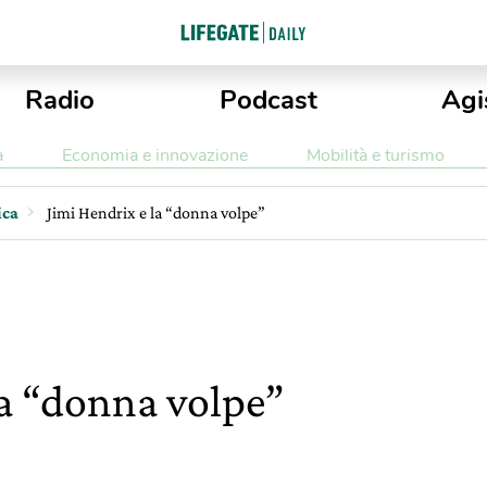
Radio
Podcast
Agi
a
Economia e innovazione
Mobilità e turismo
ica
Jimi Hendrix e la “donna volpe”
la “donna volpe”
i