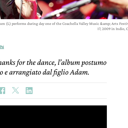
en (L) performs during day one of the Coachella Valley Music &amp; Arts Festiv
17, 2009 in Indio, 
hi
hanks for the dance, l’album postumo
 e arrangiato dal figlio Adam.