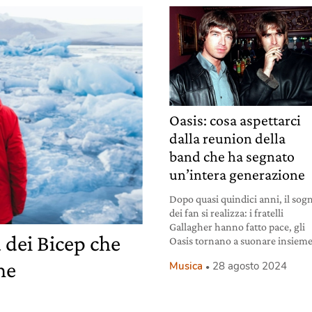
Oasis: cosa aspettarci
dalla reunion della
band che ha segnato
un’intera generazione
Dopo quasi quindici anni, il sog
dei fan si realizza: i fratelli
Gallagher hanno fatto pace, gli
 dei Bicep che
Oasis tornano a suonare insieme
he
Musica
28 agosto 2024