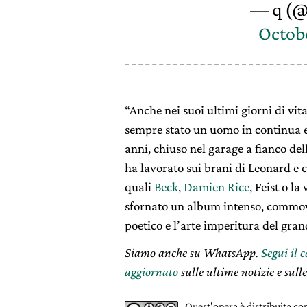
— q (@
Octobe
“Anche nei suoi ultimi giorni di vi
sempre stato un uomo in continua e
anni, chiuso nel garage a fianco de
ha lavorato sui brani di Leonard e c
quali
Beck
,
Damien Rice
, Feist o l
sfornato un album intenso, commov
poetico e l’arte imperitura del gra
Siamo anche su WhatsApp.
Segui il 
aggiornato
sulle ultime notizie e sulle
Quest'opera è distribuita c