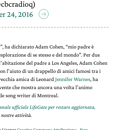
cbcradioq)
r 24, 2016
ta”, ha dichiarato Adam Cohen, “mio padre è
splorazione di se stesso e del mondo”. Per due
ll’abitazione del padre a Los Angeles, Adam Cohen
on l’aiuto di un drappello di amici famosi tra i
a vecchia amica di Leonard
Jennifer Warnes
, ha
ente che mostra ancora una volta l’animo
nde song writer di Montreal.
canale ufficiale LifeGate per restare aggiornata,
 nostre attività.
on Licenza
Creative Commons Attribuzione - Non