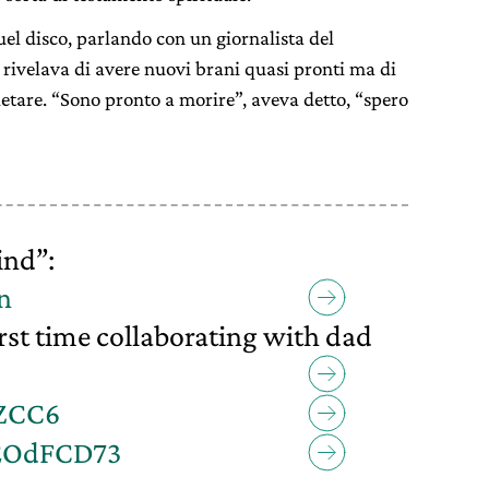
quel disco, parlando con un giornalista del
ivelava di avere nuovi brani quasi pronti ma di
etare. “Sono pronto a morire”, aveva detto, “spero
ind”:
n
rst time collaborating with dad
RZCC6
LEOdFCD73