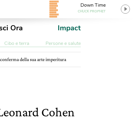
Down Time
CHUCK PROPHET
sci Ora
Impact
Cibo e terra
Persone e salute
conferma della sua arte imperitura
 Leonard Cohen