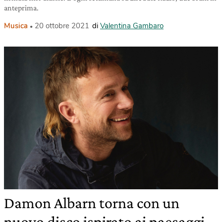
anteprima.
Musica
20 ottobre 2021
di
Valentina Gambaro
Damon Albarn torna con un
nuovo disco ispirato ai paesaggi