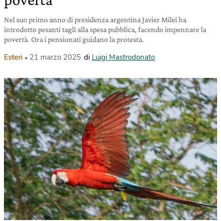
Nel suo primo anno di presidenza argentina Javier Milei ha
introdotto pesanti tagli alla spesa pubblica, facendo impennare la
povertà. Ora i pensionati guidano la protesta.
Esteri
21 marzo 2025
di
Luigi Mastrodonato