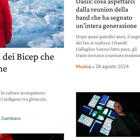
Oasis: cosa aspettarci
dalla reunion della
band che ha segnato
un’intera generazione
Dopo quasi quindici anni, il sog
dei fan si realizza: i fratelli
Gallagher hanno fatto pace, gli
 dei Bicep che
Oasis tornano a suonare insieme
he
Musica
28 agosto 2024
, le culture scompaiono:
i indigene tra ghiaccio,
a Gambaro