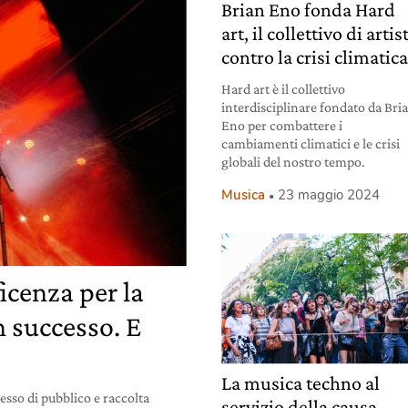
Brian Eno fonda Hard
art, il collettivo di artis
contro la crisi climatic
Hard art è il collettivo
interdisciplinare fondato da Bri
Eno per combattere i
cambiamenti climatici e le crisi
globali del nostro tempo.
Musica
23 maggio 2024
ficenza per la
n successo. E
La musica techno al
esso di pubblico e raccolta
servizio della causa