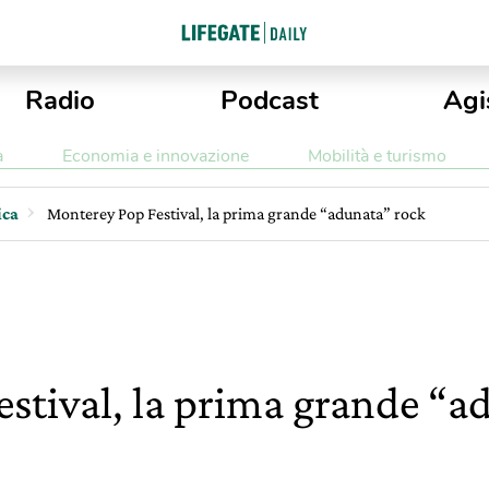
Radio
Podcast
Agi
a
Economia e innovazione
Mobilità e turismo
ica
Monterey Pop Festival, la prima grande “adunata” rock
stival, la prima grande “a