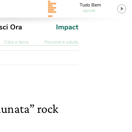
Tudo Bem
SELTON
sci Ora
Impact
Cibo e terra
Persone e salute
dunata” rock