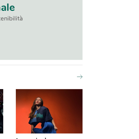
nale
enibilità