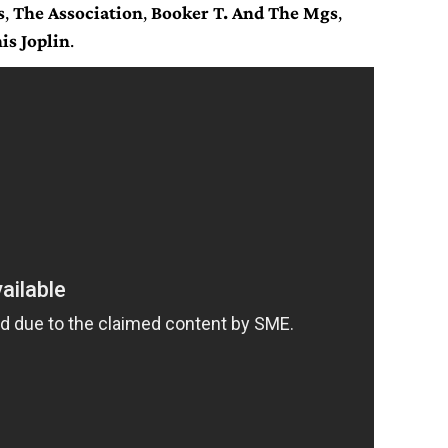
s
,
The Association
,
Booker T. And The Mgs
,
nis Joplin
.