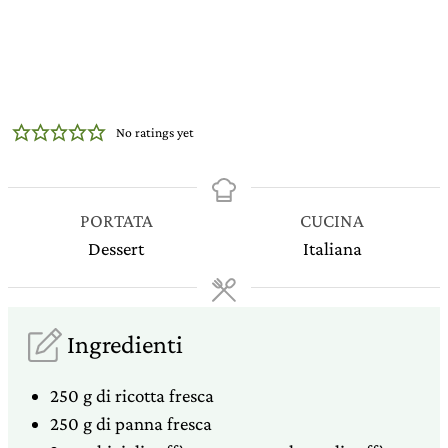
No ratings yet
PORTATA
CUCINA
Dessert
Italiana
Ingredienti
250
g
di ricotta fresca
250
g
di panna fresca