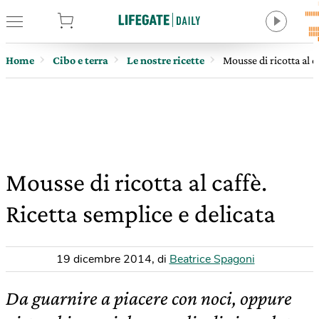
tore
Home
Cibo e terra
Le nostre ricette
Mousse di ricotta al c
Mousse di ricotta al caffè.
Ricetta semplice e delicata
19 dicembre 2014
,
di
Beatrice Spagoni
Da guarnire a piacere con noci, oppure