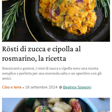
Rösti di zucca e cipolla al
rosmarino, la ricetta
Stuzzicanti e gustosi, i rösti di zucca e cipolla sono una ricetta
semplice e perfetta per una merenda salta o un aperitivo con gli
amici.
Cibo e terra
18 settembre 2024
di
Beatrice Spagoni