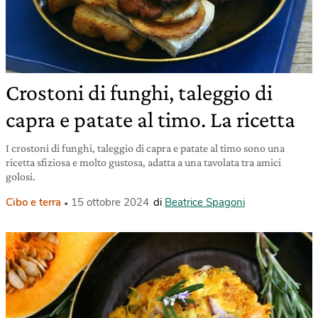
Crostoni di funghi, taleggio di
capra e patate al timo. La ricetta
I crostoni di funghi, taleggio di capra e patate al timo sono una
ricetta sfiziosa e molto gustosa, adatta a una tavolata tra amici
golosi.
Cibo e terra
15 ottobre 2024
di
Beatrice Spagoni