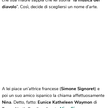
che sua madre sappia che lei suona “
la musica del
diavolo
”. Così, decide di scegliersi un nome d’arte.
A lei piace un’attrice francese (
Simone Signoret
) e
poi un suo amico ispanico la chiama affettuosamente
Nina
. Detto, fatto:
Eunice Katheleen Waymon
di