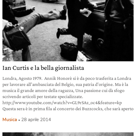
Ian Curtis e la bella giornalista
Londra, Agosto 1979. Annik Honorè si è da poco trasferita a Londra
per lavorare all’ambasciata del Belgio, sua patria d’origine. Ma è la
musica il grande amore della ragazza, Una passione cui dà sfogo
scrivendo articoli per testate specializzate.
http://www.youtube.com/watch?v=GL9rSAz_oc4&feature=kp
Questa sera è in prima fila al concerto dei Buzzcocks, che sarà aperto
Musica
28 aprile 2014