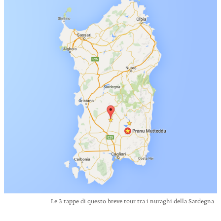
Le 3 tappe di questo breve tour tra i nuraghi della Sardegna