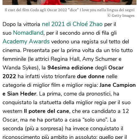
Il cast del film Coda agli Oscar 2022 "dice" I love you nella lingua dei segni
© Getty Images
nel 2021 di Chloé Zhao
Dopo la vittoria
per il
Nomadland
suo
, per il secondo anno di fila gli
Academy Awards
vedono una regista sul tetto del
cinema. Presentata per la prima volta da un trio tutto
femminile (le attrici Regina Hall, Amy Schumer e
Wanda Sykes), la
94esima edizione
degli
Oscar
2022
ha infatti visto trionfare
due donne
nelle
categorie di miglior film e miglior regia:
Jane Campion
e Sian Heder
. La prima, come da pronostici, ha
conquistato la statuetta della miglior regia per il suo
western
Il potere del cane
, che era candidato a 12
Oscar, ma ne ha portato a casa “solo uno”. La
seconda (più a sorpresa) ha invece conquistato il
riconoscimento più ambito in assoluto: quello per il