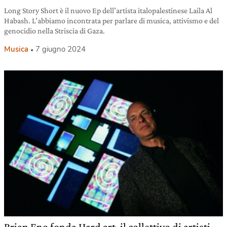
Long Story Short è il nuovo Ep dell’artista italopalestinese Laila Al
Habash. L’abbiamo incontrata per parlare di musica, attivismo e del
genocidio nella Striscia di Gaza.
Musica
7 giugno 2024
Brian Eno fonda Hard art, il collettivo di artisti