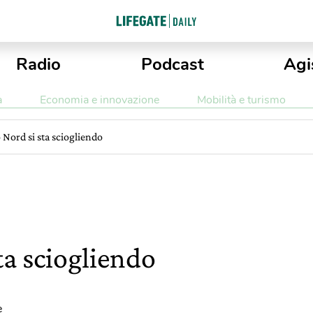
Radio
Podcast
Agi
a
Economia e innovazione
Mobilità e turismo
o Nord si sta sciogliendo
sta sciogliendo
e