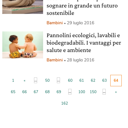
sognare in grande un futuro
sostenibile
Bambini
29 luglio 2016
Pannolini ecologici, lavabili e
biodegradabili. I vantaggi per
salute e ambiente
Bambini
28 luglio 2016
...
...
1
«
50
60
61
62
63
64
...
...
65
66
67
68
69
100
150
»
162