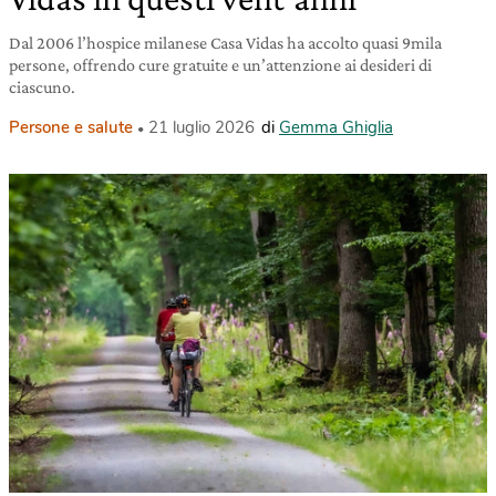
Dal 2006 l’hospice milanese Casa Vidas ha accolto quasi 9mila
persone, offrendo cure gratuite e un’attenzione ai desideri di
ciascuno.
Persone e salute
21 luglio 2026
di
Gemma Ghiglia