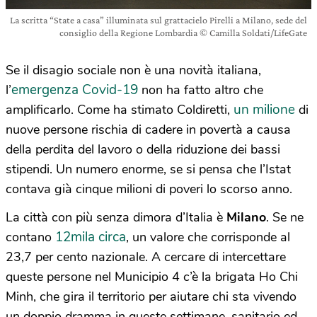
La scritta “State a casa” illuminata sul grattacielo Pirelli a Milano, sede del
consiglio della Regione Lombardia © Camilla Soldati/LifeGate
Se il disagio sociale non è una novità italiana,
emergenza Covid-19
l’
non ha fatto altro che
un milione
amplificarlo. Come ha stimato Coldiretti,
di
nuove persone rischia di cadere in povertà a causa
della perdita del lavoro o della riduzione dei bassi
stipendi. Un numero enorme, se si pensa che l’Istat
contava già cinque milioni di poveri lo scorso anno.
La città con più senza dimora d’Italia è
Milano
. Se ne
12mila circa
contano
, un valore che corrisponde al
23,7 per cento nazionale. A cercare di intercettare
queste persone nel Municipio 4 c’è la brigata Ho Chi
Minh, che gira il territorio per aiutare chi sta vivendo
un doppio dramma in queste settimane, sanitario ed